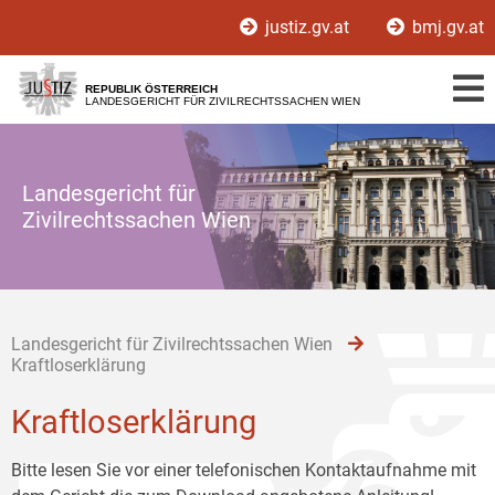
Zur
Zum
Zum
justiz.gv.at
bmj.gv.at
Hauptnavigation
Inhalt
Untermenü
[1]
[2]
[3]
REPUBLIK ÖSTERREICH
LANDESGERICHT FÜR ZIVILRECHTSSACHEN WIEN
Landesgericht für
Zivilrechtssachen Wien
Landesgericht für Zivilrechtssachen Wien
Kraftloserklärung
Kraftloserklärung
Bitte lesen Sie vor einer telefonischen Kontaktaufnahme mit