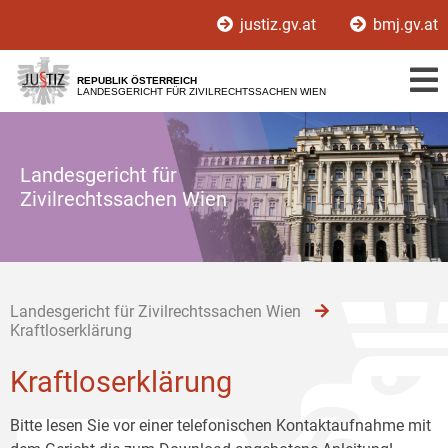
Zur
Zum
Zum
justiz.gv.at
bmj.gv.at
Hauptnavigation
Inhalt
Untermenü
[1]
[2]
[3]
REPUBLIK ÖSTERREICH
LANDESGERICHT FÜR ZIVILRECHTSSACHEN WIEN
Landesgericht für
Zivilrechtssachen Wien
Landesgericht für Zivilrechtssachen Wien
Kraftloserklärung
Kraftloserklärung
Bitte lesen Sie vor einer telefonischen Kontaktaufnahme mit