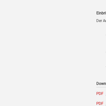
Einbr
Der A
Down
PDF
PDF