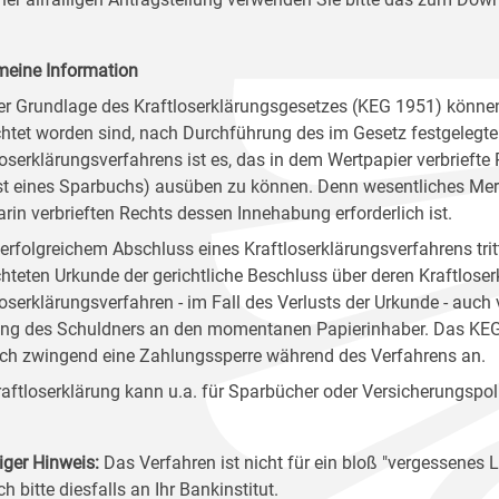
meine Information
er Grundlage des Kraftloserklärungsgesetzes (KEG 1951) könn
chtet worden sind, nach Durchführung des im Gesetz festgelegten 
loserklärungsverfahrens ist es, das in dem Wertpapier verbriefte
st eines Sparbuchs) ausüben zu können. Denn wesentliches Merk
arin verbrieften Rechts dessen Innehabung erforderlich ist.
erfolgreichem Abschluss eines Kraftloserklärungsverfahrens tr
chteten Urkunde der gerichtliche Beschluss über deren Kraftlose
loserklärungsverfahren - im Fall des Verlusts der Urkunde - auc
ng des Schuldners an den momentanen Papierinhaber. Das KEG or
ch zwingend eine Zahlungssperre während des Verfahrens an.
raftloserklärung kann u.a. für Sparbücher oder Versicherungspo
iger Hinweis:
Das Verfahren ist nicht für ein bloß "vergessene
ch bitte diesfalls an Ihr Bankinstitut.