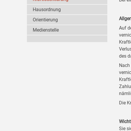
Hausordnung
Allge
Orientierung
Auf d
Medienstelle
verni
Kraft
Verlu
des d
Nach 
verni
Kraft
Zahlu
nämli
Die K
Wicht
Sie si