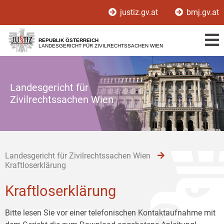
Zur
Zum
Zum
justiz.gv.at
bmj.gv.at
Hauptnavigation
Inhalt
Untermenü
[1]
[2]
[3]
REPUBLIK ÖSTERREICH
LANDESGERICHT FÜR ZIVILRECHTSSACHEN WIEN
Landesgericht für
Zivilrechtssachen Wien
Landesgericht für Zivilrechtssachen Wien
Kraftloserklärung
Kraftloserklärung
Bitte lesen Sie vor einer telefonischen Kontaktaufnahme mit