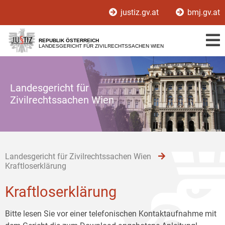
Zur
Zum
Zum
justiz.gv.at
bmj.gv.at
Hauptnavigation
Inhalt
Untermenü
[1]
[2]
[3]
REPUBLIK ÖSTERREICH
LANDESGERICHT FÜR ZIVILRECHTSSACHEN WIEN
Landesgericht für
Zivilrechtssachen Wien
Landesgericht für Zivilrechtssachen Wien
Kraftloserklärung
Kraftloserklärung
Bitte lesen Sie vor einer telefonischen Kontaktaufnahme mit