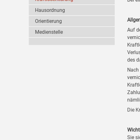
Hausordnung
Allge
Orientierung
Auf d
Medienstelle
verni
Kraft
Verlu
des d
Nach 
verni
Kraft
Zahlu
nämli
Die K
Wicht
Sie si