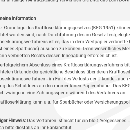
meine Information
er Grundlage des Kraftloserklärungsgesetzes (KEG 1951) könn
chtet worden sind, nach Durchführung des im Gesetz festgelegten 
loserklärungsverfahrens ist es, das in dem Wertpapier verbriefte
st eines Sparbuchs) ausüben zu können. Denn wesentliches Merk
arin verbrieften Rechts dessen Innehabung erforderlich ist.
erfolgreichem Abschluss eines Kraftloserklärungsverfahrens tr
chteten Urkunde der gerichtliche Beschluss über deren Kraftlose
loserklärungsverfahren - im Fall des Verlusts der Urkunde - auc
ng des Schuldners an den momentanen Papierinhaber. Das KEG or
ch zwingend eine Zahlungssperre während des Verfahrens an.
raftloserklärung kann u.a. für Sparbücher oder Versicherungspo
iger Hinweis:
Das Verfahren ist nicht für ein bloß "vergessene
ch bitte diesfalls an Ihr Bankinstitut.