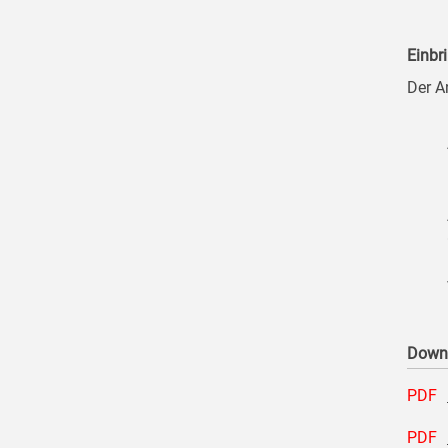
Einbr
Der A
Down
PDF
PDF