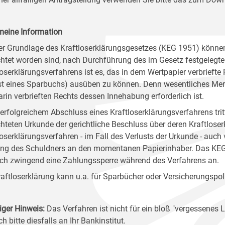
meine Information
er Grundlage des Kraftloserklärungsgesetzes (KEG 1951) könn
chtet worden sind, nach Durchführung des im Gesetz festgelegten 
loserklärungsverfahrens ist es, das in dem Wertpapier verbriefte
st eines Sparbuchs) ausüben zu können. Denn wesentliches Merk
arin verbrieften Rechts dessen Innehabung erforderlich ist.
erfolgreichem Abschluss eines Kraftloserklärungsverfahrens tr
chteten Urkunde der gerichtliche Beschluss über deren Kraftlose
loserklärungsverfahren - im Fall des Verlusts der Urkunde - auc
ng des Schuldners an den momentanen Papierinhaber. Das KEG or
ch zwingend eine Zahlungssperre während des Verfahrens an.
raftloserklärung kann u.a. für Sparbücher oder Versicherungspo
iger Hinweis:
Das Verfahren ist nicht für ein bloß "vergessene
ch bitte diesfalls an Ihr Bankinstitut.