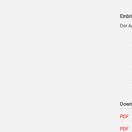
Einbr
Der A
Down
PDF
PDF