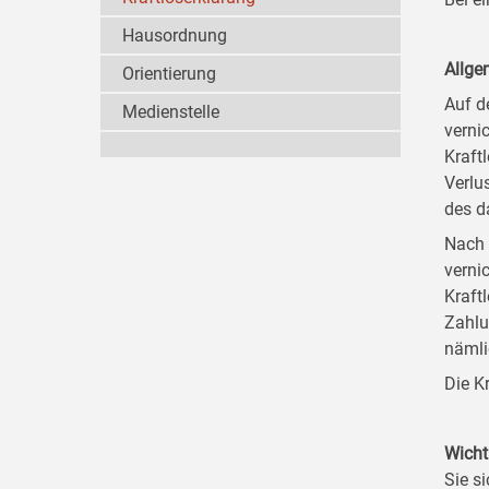
Hausordnung
Allge
Orientierung
Auf d
Medienstelle
verni
Kraft
Verlu
des d
Nach 
verni
Kraft
Zahlu
nämli
Die K
Wicht
Sie si