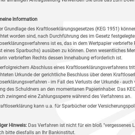
meine Information
er Grundlage des Kraftloserklärungsgesetzes (KEG 1951) könn
chtet worden sind, nach Durchführung des im Gesetz festgelegten 
loserklärungsverfahrens ist es, das in dem Wertpapier verbriefte
st eines Sparbuchs) ausüben zu können. Denn wesentliches Merk
arin verbrieften Rechts dessen Innehabung erforderlich ist.
erfolgreichem Abschluss eines Kraftloserklärungsverfahrens tr
chteten Urkunde der gerichtliche Beschluss über deren Kraftlose
loserklärungsverfahren - im Fall des Verlusts der Urkunde - auc
ng des Schuldners an den momentanen Papierinhaber. Das KEG or
ch zwingend eine Zahlungssperre während des Verfahrens an.
raftloserklärung kann u.a. für Sparbücher oder Versicherungspo
iger Hinweis:
Das Verfahren ist nicht für ein bloß "vergessene
ch bitte diesfalls an Ihr Bankinstitut.