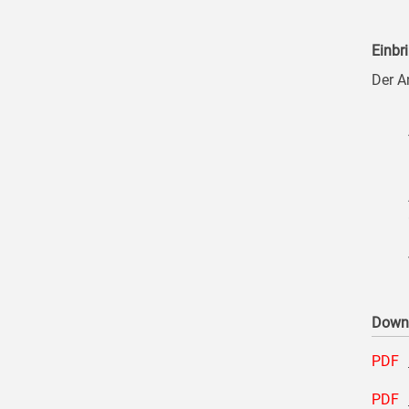
Einbr
Der A
Down
PDF
PDF