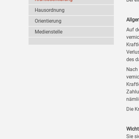
Hausordnung
Allge
Orientierung
Auf d
Medienstelle
verni
Kraft
Verlu
des d
Nach 
verni
Kraft
Zahlu
nämli
Die K
Wicht
Sie si