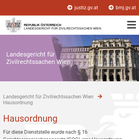
Zur
Zum
Zum
justiz.gv.at
bmj.gv.at
Hauptnavigation
Inhalt
Untermenü
[1]
[2]
[3]
REPUBLIK ÖSTERREICH
LANDESGERICHT FÜR ZIVILRECHTSSACHEN WIEN
Landesgericht für
Zivilrechtssachen Wien
Landesgericht für Zivilrechtssachen Wien
Hausordnung
Hausordnung
Für diese Dienststelle wurde nach § 16