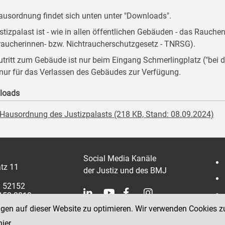
ausordnung findet sich unten unter "Downloads".
stizpalast ist - wie in allen öffentlichen Gebäuden - das Rauche
raucherinnen- bzw. Nichtraucherschutzgesetz - TNRSG).
utritt zum Gebäude ist nur beim Eingang Schmerlingplatz ("be
 nur für das Verlassen des Gebäudes zur Verfügung.
loads
Hausordnung des Justizpalasts (218 KB, Stand: 08.09.2024)
Social Media Kanäle
tz 11
der Justiz und des BMJ
1 52152
2152 3810
ngen auf dieser Website zu optimieren. Wir verwenden Cookies z
hier
.