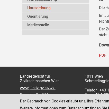
Die H
Hausordnung
Im Ju
Orientierung
Nicht
Medienstelle
Der Z
steht
Down
PDF
Landesgericht für
1011 Wien
Zivilrechtssachen Wien
Schmerlingpla
www.justiz.gv.at/wzl
Telefon: +43 
Fax: +43 1 5
Dienststelle: 003
Der Gebrauch von Cookies erlaubt uns, Ihre Erfahru
Weitere Informationen zum Datenschutz finden Sie