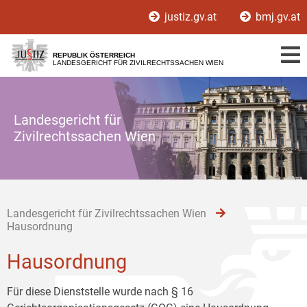
Zur
Zum
Zum
justiz.gv.at
bmj.gv.at
Hauptnavigation
Inhalt
Untermenü
[1]
[2]
[3]
REPUBLIK ÖSTERREICH
LANDESGERICHT FÜR ZIVILRECHTSSACHEN WIEN
Landesgericht für
Zivilrechtssachen Wien
Landesgericht für Zivilrechtssachen Wien
Hausordnung
Hausordnung
Für diese Dienststelle wurde nach § 16