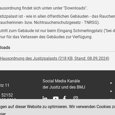
ausordnung findet sich unten unter "Downloads".
stizpalast ist - wie in allen öffentlichen Gebäuden - das Rauche
raucherinnen- bzw. Nichtraucherschutzgesetz - TNRSG).
utritt zum Gebäude ist nur beim Eingang Schmerlingplatz ("be
 nur für das Verlassen des Gebäudes zur Verfügung.
loads
Hausordnung des Justizpalasts (218 KB, Stand: 08.09.2024)
Social Media Kanäle
tz 11
der Justiz und des BMJ
1 52152
2152 3810
ngen auf dieser Website zu optimieren. Wir verwenden Cookies z
hier
.