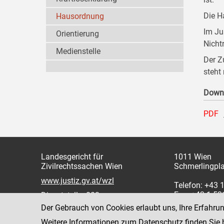
Die H
Hausordnung
Im Ju
Orientierung
Nicht
Medienstelle
Der Z
steht
Down
PDF
Landesgericht für
1011 Wien
Zivilrechtssachen Wien
Schmerlingpla
www.justiz.gv.at/wzl
Telefon: +43 
Fax: +43 1 5
Dienststelle: 003
Der Gebrauch von Cookies erlaubt uns, Ihre Erfahru
Weitere Informationen zum Datenschutz finden Sie