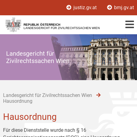
Zur
Zum
Zum
justiz.gv.at
bmj.gv.at
Hauptnavigation
Inhalt
Untermenü
[1]
[2]
[3]
REPUBLIK ÖSTERREICH
LANDESGERICHT FÜR ZIVILRECHTSSACHEN WIEN
Landesgericht für
Zivilrechtssachen Wien
Landesgericht für Zivilrechtssachen Wien
Hausordnung
Hausordnung
Für diese Dienststelle wurde nach § 16