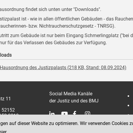
ausordnung findet sich unten unter "Downloads".
stizpalast ist - wie in allen öffentlichen Gebäuden - das Rauche
raucherinnen- bzw. Nichtraucherschutzgesetz - TNRSG).
utritt zum Gebäude ist nur beim Eingang Schmerlingplatz ("be
 nur für das Verlassen des Gebäudes zur Verfügung.
loads
Hausordnung des Justizpalasts (218 KB, Stand: 08.09.2024)
Social Media Kanäle
tz 11
der Justiz und des BMJ
1 52152
2152 3810
ngen auf dieser Website zu optimieren. Wir verwenden Cookies z
hier
.