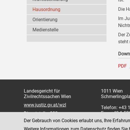
Die H
Hausordnung
Im Ju
Orientierung
Nicht
Medienstelle
Der Z
steht
Down
PDF
Landesgericht für
1011 Wien
Zivilrechtssachen Wien
Schmerlingpla
www.justiz.gv.at/wzl
Telefon: +43 
Fax: +43 1 5
Dienststelle: 003
Der Gebrauch von Cookies erlaubt uns, Ihre Erfahru
Weitere Informationen zum Datenschutz finden Sie