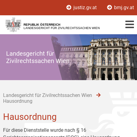
Zur
Zum
Zum
justiz.gv.at
bmj.gv.at
Hauptnavigation
Inhalt
Untermenü
[1]
[2]
[3]
REPUBLIK ÖSTERREICH
LANDESGERICHT FÜR ZIVILRECHTSSACHEN WIEN
Landesgericht für
Zivilrechtssachen Wien
Landesgericht für Zivilrechtssachen Wien
Hausordnung
Hausordnung
Für diese Dienststelle wurde nach § 16