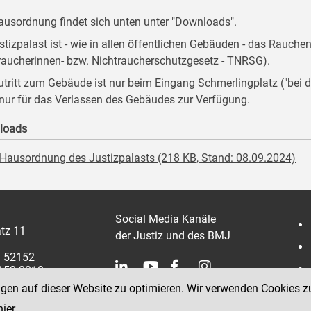
ausordnung findet sich unten unter "Downloads".
stizpalast ist - wie in allen öffentlichen Gebäuden - das Rauche
raucherinnen- bzw. Nichtraucherschutzgesetz - TNRSG).
utritt zum Gebäude ist nur beim Eingang Schmerlingplatz ("be
 nur für das Verlassen des Gebäudes zur Verfügung.
loads
Hausordnung des Justizpalasts (218 KB, Stand: 08.09.2024)
Social Media Kanäle
tz 11
der Justiz und des BMJ
1 52152
2152 3810
ngen auf dieser Website zu optimieren. Wir verwenden Cookies z
hier
.