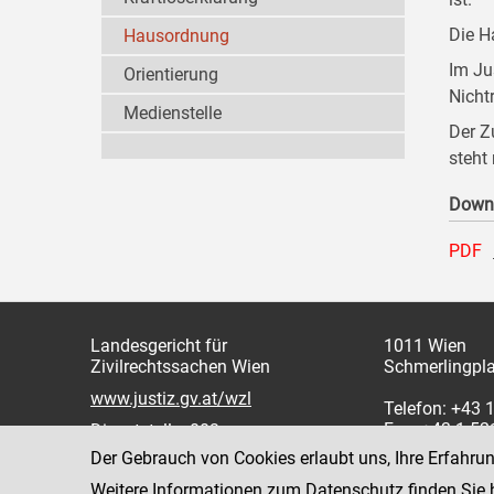
Die H
Hausordnung
Im Ju
Orientierung
Nicht
Medienstelle
Der Z
steht
Down
PDF
Landesgericht für
1011 Wien
Zivilrechtssachen Wien
Schmerlingpla
www.justiz.gv.at/wzl
Telefon: +43 
Fax: +43 1 5
Dienststelle: 003
Der Gebrauch von Cookies erlaubt uns, Ihre Erfahru
Weitere Informationen zum Datenschutz finden Sie