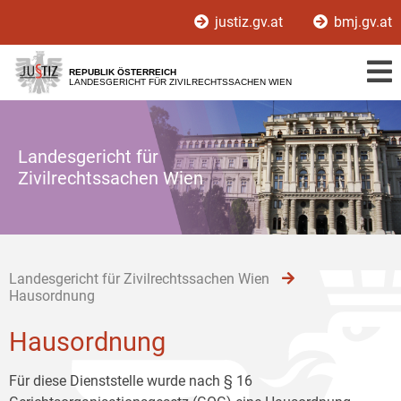
Zur
Zum
Zum
justiz.gv.at
bmj.gv.at
Hauptnavigation
Inhalt
Untermenü
[1]
[2]
[3]
REPUBLIK ÖSTERREICH
LANDESGERICHT FÜR ZIVILRECHTSSACHEN WIEN
Landesgericht für
Zivilrechtssachen Wien
Landesgericht für Zivilrechtssachen Wien
Hausordnung
Hausordnung
Für diese Dienststelle wurde nach § 16