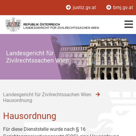
Zur
Zum
Zum
justiz.gv.at
bmj.gv.at
Hauptnavigation
Inhalt
Untermenü
[1]
[2]
[3]
REPUBLIK ÖSTERREICH
LANDESGERICHT FÜR ZIVILRECHTSSACHEN WIEN
Landesgericht für
Zivilrechtssachen Wien
Landesgericht für Zivilrechtssachen Wien
Hausordnung
Hausordnung
Für diese Dienststelle wurde nach § 16