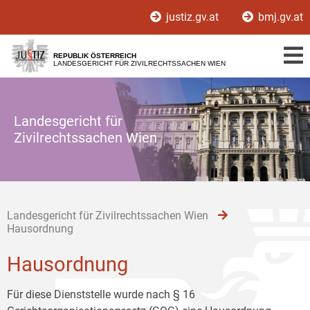
Zur
Zum
Zum
justiz.gv.at
bmj.gv.at
Hauptnavigation
Inhalt
Untermenü
[1]
[2]
[3]
REPUBLIK ÖSTERREICH
LANDESGERICHT FÜR ZIVILRECHTSSACHEN WIEN
Landesgericht für
Zivilrechtssachen Wien
Landesgericht für Zivilrechtssachen Wien
Hausordnung
Hausordnung
Für diese Dienststelle wurde nach § 16