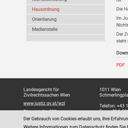
Die H
Hausordnung
Im Ju
Orientierung
Nicht
Medienstelle
Der Z
steht
Down
PDF
Landesgericht für
1011 Wien
Zivilrechtssachen Wien
Schmerlingpla
www.justiz.gv.at/wzl
Telefon: +43 
Fax: +43 1 5
Dienststelle: 003
Der Gebrauch von Cookies erlaubt uns, Ihre Erfahru
Weitere Informationen zum Datenschutz finden Sie