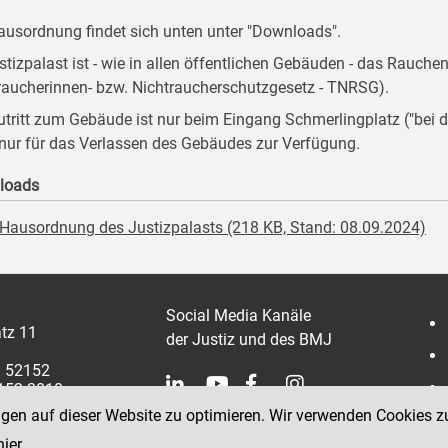
ausordnung findet sich unten unter "Downloads".
stizpalast ist - wie in allen öffentlichen Gebäuden - das Rauche
raucherinnen- bzw. Nichtraucherschutzgesetz - TNRSG).
utritt zum Gebäude ist nur beim Eingang Schmerlingplatz ("be
 nur für das Verlassen des Gebäudes zur Verfügung.
loads
Hausordnung des Justizpalasts (218 KB, Stand: 08.09.2024)
Social Media Kanäle
tz 11
der Justiz und des BMJ
1 52152
2152 3810
ngen auf dieser Website zu optimieren. Wir verwenden Cookies z
hier
.