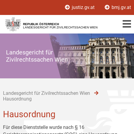
Zur
Zum
Zum
justiz.gv.at
bmj.gv.at
Hauptnavigation
Inhalt
Untermenü
[1]
[2]
[3]
REPUBLIK ÖSTERREICH
LANDESGERICHT FÜR ZIVILRECHTSSACHEN WIEN
Landesgericht für
Zivilrechtssachen Wien
Landesgericht für Zivilrechtssachen Wien
Hausordnung
Hausordnung
Für diese Dienststelle wurde nach § 16