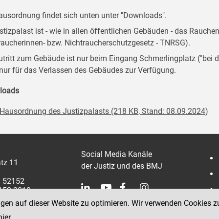
ausordnung findet sich unten unter "Downloads".
stizpalast ist - wie in allen öffentlichen Gebäuden - das Rauche
raucherinnen- bzw. Nichtraucherschutzgesetz - TNRSG).
utritt zum Gebäude ist nur beim Eingang Schmerlingplatz ("be
 nur für das Verlassen des Gebäudes zur Verfügung.
loads
Hausordnung des Justizpalasts (218 KB, Stand: 08.09.2024)
Social Media Kanäle
tz 11
der Justiz und des BMJ
1 52152
2152 3810
ngen auf dieser Website zu optimieren. Wir verwenden Cookies z
hier
.