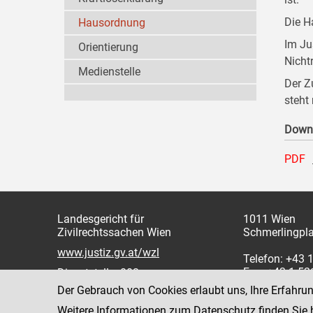
Die H
Hausordnung
Im Ju
Orientierung
Nicht
Medienstelle
Der Z
steht
Down
PDF
Landesgericht für
1011 Wien
Zivilrechtssachen Wien
Schmerlingpla
www.justiz.gv.at/wzl
Telefon: +43 
Fax: +43 1 5
Dienststelle: 003
Der Gebrauch von Cookies erlaubt uns, Ihre Erfahru
Weitere Informationen zum Datenschutz finden Sie