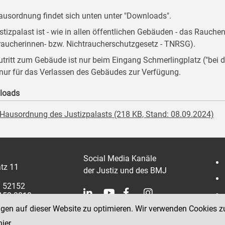
ausordnung findet sich unten unter "Downloads".
stizpalast ist - wie in allen öffentlichen Gebäuden - das Rauche
raucherinnen- bzw. Nichtraucherschutzgesetz - TNRSG).
utritt zum Gebäude ist nur beim Eingang Schmerlingplatz ("be
 nur für das Verlassen des Gebäudes zur Verfügung.
loads
Hausordnung des Justizpalasts (218 KB, Stand: 08.09.2024)
Social Media Kanäle
tz 11
der Justiz und des BMJ
1 52152
2152 3810
ngen auf dieser Website zu optimieren. Wir verwenden Cookies z
hier
.