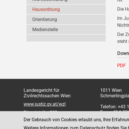
Die H
Hausordnung
Im Ju
Orientierung
Nicht
Medienstelle
Der Z
steht
Down
PDF
Landesgericht für
1011 Wien
Zivilrechtssachen Wien
Schmerlingpla
www.justiz.gv.at/wzl
Telefon: +43 
Fax: +43 1 5
Dienststelle: 003
Der Gebrauch von Cookies erlaubt uns, Ihre Erfahru
Weitere Informationen zum Datenschutz finden Sie