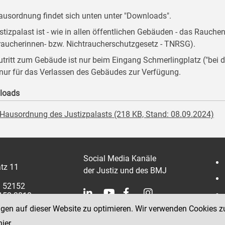
ausordnung findet sich unten unter "Downloads".
stizpalast ist - wie in allen öffentlichen Gebäuden - das Rauche
raucherinnen- bzw. Nichtraucherschutzgesetz - TNRSG).
utritt zum Gebäude ist nur beim Eingang Schmerlingplatz ("be
 nur für das Verlassen des Gebäudes zur Verfügung.
loads
Hausordnung des Justizpalasts (218 KB, Stand: 08.09.2024)
Social Media Kanäle
tz 11
der Justiz und des BMJ
1 52152
2152 3810
ngen auf dieser Website zu optimieren. Wir verwenden Cookies z
hier
.