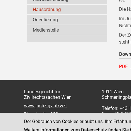
Die H
Hausordnung
Im Ju
Orientierung
Nicht
Medienstelle
Der Z
steht
Down
PDF
Landesgericht für
1011 Wien
Zivilrechtssachen Wien
Schmerlingpla
www.justiz.gv.at/wzl
Telefon: +43 
Fax: +43 1 5
Dienststelle: 003
Der Gebrauch von Cookies erlaubt uns, Ihre Erfahru
Weitere Informationen zum Datenschutz finden Sie