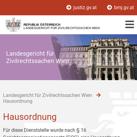
Zur
Zum
Zum
justiz.gv.at
bmj.gv.at
Hauptnavigation
Inhalt
Untermenü
[1]
[2]
[3]
REPUBLIK ÖSTERREICH
LANDESGERICHT FÜR ZIVILRECHTSSACHEN WIEN
Landesgericht für
Zivilrechtssachen Wien
Landesgericht für Zivilrechtssachen Wien
Hausordnung
Hausordnung
Für diese Dienststelle wurde nach § 16