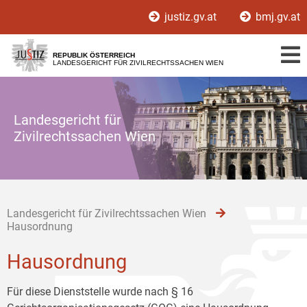
Zur
Zum
Zum
justiz.gv.at
bmj.gv.at
Hauptnavigation
Inhalt
Untermenü
[1]
[2]
[3]
REPUBLIK ÖSTERREICH
LANDESGERICHT FÜR ZIVILRECHTSSACHEN WIEN
Landesgericht für
Zivilrechtssachen Wien
Landesgericht für Zivilrechtssachen Wien
Hausordnung
Hausordnung
Für diese Dienststelle wurde nach § 16