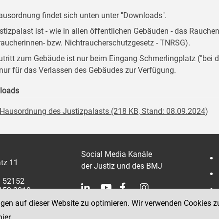
ausordnung findet sich unten unter "Downloads".
stizpalast ist - wie in allen öffentlichen Gebäuden - das Rauche
raucherinnen- bzw. Nichtraucherschutzgesetz - TNRSG).
utritt zum Gebäude ist nur beim Eingang Schmerlingplatz ("be
 nur für das Verlassen des Gebäudes zur Verfügung.
loads
Hausordnung des Justizpalasts (218 KB, Stand: 08.09.2024)
Social Media Kanäle
tz 11
der Justiz und des BMJ
1 52152
2152 3810
ngen auf dieser Website zu optimieren. Wir verwenden Cookies z
hier
.