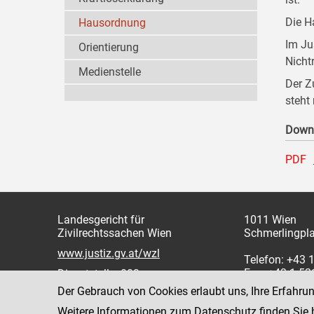
Die H
Hausordnung
Im Ju
Orientierung
Nicht
Medienstelle
Der Z
steht
Down
PDF
Landesgericht für
1011 Wien
Zivilrechtssachen Wien
Schmerlingpla
www.justiz.gv.at/wzl
Telefon: +43 
Fax: +43 1 5
Dienststelle: 003
Der Gebrauch von Cookies erlaubt uns, Ihre Erfahru
Weitere Informationen zum Datenschutz finden Sie