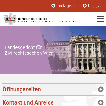
Zur
Zum
justiz.gv.at
bmj.gv.at
Hauptnavigation
Inhalt
[1]
[2]
REPUBLIK ÖSTERREICH
LANDESGERICHT FÜR ZIVILRECHTSSACHEN WIEN
Landesgericht für
Zivilrechtssachen Wien
Öffnungszeiten
Kontakt und Anreise