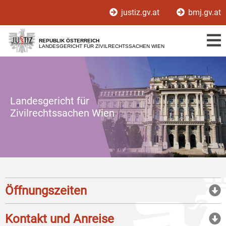
Zur
Zum
justiz.gv.at
bmj.gv.at
Hauptnavigation
Inhalt
[1]
[2]
REPUBLIK ÖSTERREICH
LANDESGERICHT FÜR ZIVILRECHTSSACHEN WIEN
Landesgericht für
Zivilrechtssachen Wien
Öffnungszeiten
Kontakt und Anreise