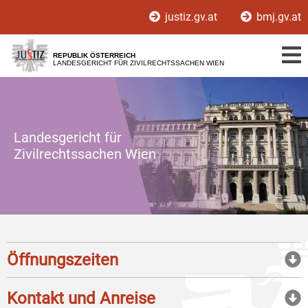
Zur
Zum
justiz.gv.at
bmj.gv.at
Hauptnavigation
Inhalt
[1]
[2]
REPUBLIK ÖSTERREICH
LANDESGERICHT FÜR ZIVILRECHTSSACHEN WIEN
Landesgericht für
Zivilrechtssachen Wien
Öffnungszeiten
Kontakt und Anreise