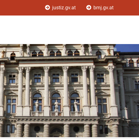
justiz.gv.at
bmj.gv.at