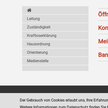
Öff
Leitung
Kon
Zuständigkeit
Kraftloserklärung
Mei
Hausordnung
Orientierung
Ban
Medienstelle
Landesgericht für
1011 Wien
Zivilrechtssachen Wien
Schmerlingpla
Der Gebrauch von Cookies erlaubt uns, Ihre Erfahru
www.justiz.gv.at/wzl
Weitere Informationen zum Datenschutz finden Sie