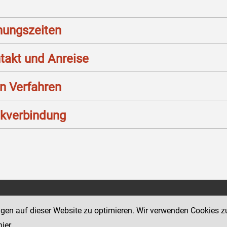
nungszeiten
takt und Anreise
n Verfahren
kverbindung
Social Media Kanäle
tz 11
ngen auf dieser Website zu optimieren. Wir verwenden Cookies z
der Justiz und des BMJ
hier
.