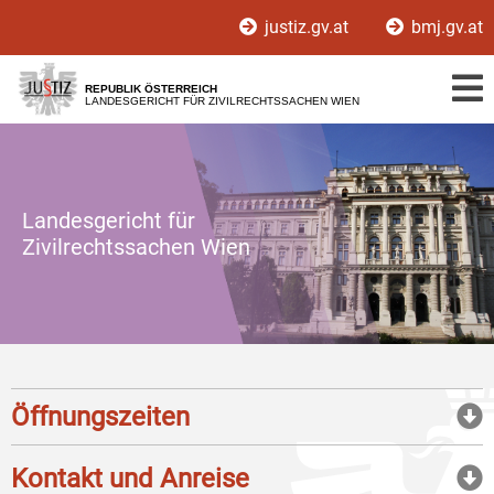
Zur
Zum
justiz.gv.at
bmj.gv.at
Hauptnavigation
Inhalt
[1]
[2]
REPUBLIK ÖSTERREICH
LANDESGERICHT FÜR ZIVILRECHTSSACHEN WIEN
Landesgericht für
Zivilrechtssachen Wien
Öffnungszeiten
Kontakt und Anreise