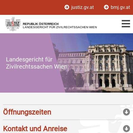
Zur
Zum
justiz.gv.at
bmj.gv.at
Hauptnavigation
Inhalt
[1]
[2]
REPUBLIK ÖSTERREICH
LANDESGERICHT FÜR ZIVILRECHTSSACHEN WIEN
Landesgericht für
Zivilrechtssachen Wien
Öffnungszeiten
Kontakt und Anreise