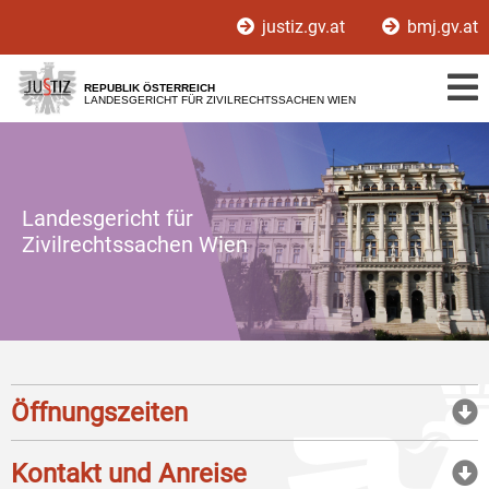
Zur
Zum
justiz.gv.at
bmj.gv.at
Hauptnavigation
Inhalt
[1]
[2]
REPUBLIK ÖSTERREICH
LANDESGERICHT FÜR ZIVILRECHTSSACHEN WIEN
Landesgericht für
Zivilrechtssachen Wien
Öffnungszeiten
Kontakt und Anreise