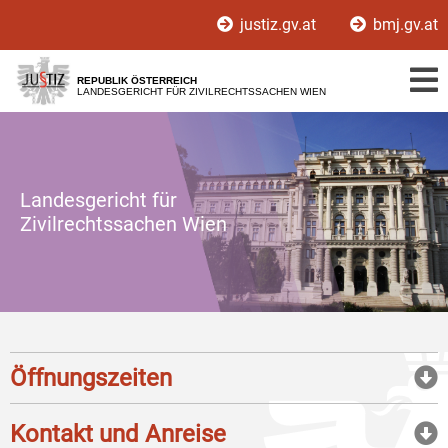
Zur
Zum
justiz.gv.at
bmj.gv.at
Hauptnavigation
Inhalt
[1]
[2]
REPUBLIK ÖSTERREICH
LANDESGERICHT FÜR ZIVILRECHTSSACHEN WIEN
Landesgericht für
Zivilrechtssachen Wien
Öffnungszeiten
Kontakt und Anreise