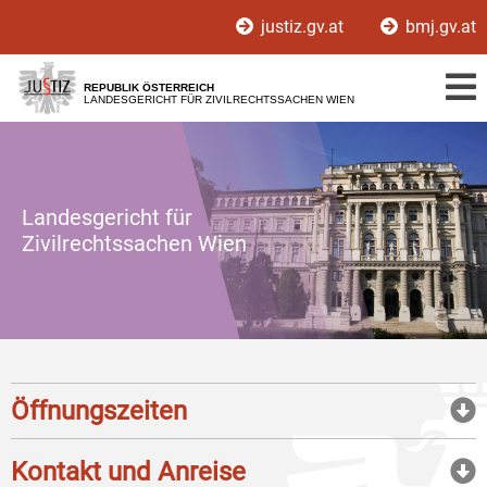
Zur
Zum
justiz.gv.at
bmj.gv.at
Hauptnavigation
Inhalt
[1]
[2]
REPUBLIK ÖSTERREICH
LANDESGERICHT FÜR ZIVILRECHTSSACHEN WIEN
Landesgericht für
Zivilrechtssachen Wien
Öffnungszeiten
Kontakt und Anreise