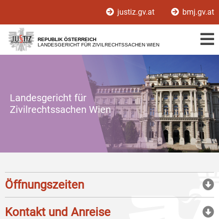
Zur
Zum
justiz.gv.at
bmj.gv.at
Hauptnavigation
Inhalt
[1]
[2]
REPUBLIK ÖSTERREICH
LANDESGERICHT FÜR ZIVILRECHTSSACHEN WIEN
Landesgericht für
Zivilrechtssachen Wien
Öffnungszeiten
Kontakt und Anreise