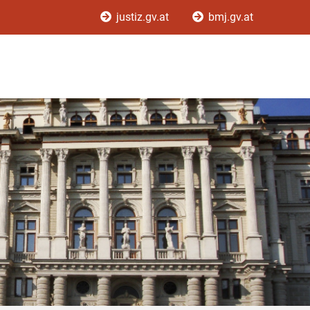
justiz.gv.at
bmj.gv.at