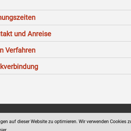
nungszeiten
takt und Anreise
n Verfahren
kverbindung
Social Media Kanäle
tz 11
ngen auf dieser Website zu optimieren. Wir verwenden Cookies z
der Justiz und des BMJ
hier
.