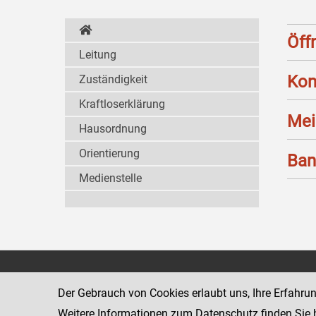
Öff
Leitung
Kon
Zuständigkeit
Kraftloserklärung
Mei
Hausordnung
Orientierung
Ban
Medienstelle
Landesgericht für
1011 Wien
Zivilrechtssachen Wien
Schmerlingpla
Der Gebrauch von Cookies erlaubt uns, Ihre Erfahru
www.justiz.gv.at/wzl
Weitere Informationen zum Datenschutz finden Sie