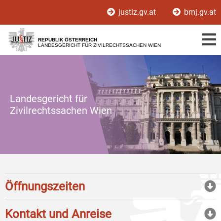
Zur
Zum
justiz.gv.at
bmj.gv.at
Hauptnavigation
Inhalt
[1]
[2]
REPUBLIK ÖSTERREICH
LANDESGERICHT FÜR ZIVILRECHTSSACHEN WIEN
Landesgericht für
Zivilrechtssachen Wien
Öffnungszeiten
Kontakt und Anreise