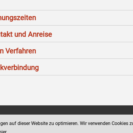
nungszeiten
takt und Anreise
n Verfahren
kverbindung
Social Media Kanäle
tz 11
ngen auf dieser Website zu optimieren. Wir verwenden Cookies z
der Justiz und des BMJ
hier
.