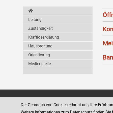
Öff
Leitung
Kon
Zuständigkeit
Kraftloserklärung
Mei
Hausordnung
Orientierung
Ban
Medienstelle
Landesgericht für
1011 Wien
Zivilrechtssachen Wien
Schmerlingpla
Der Gebrauch von Cookies erlaubt uns, Ihre Erfahru
www.justiz.gv.at/wzl
Weitere Informationen zum Datenschutz finden Sie