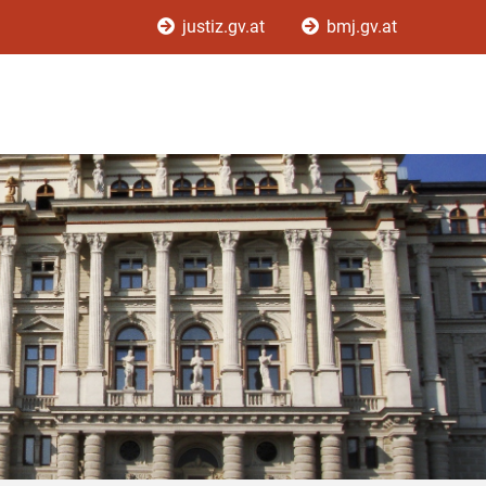
justiz.gv.at
bmj.gv.at