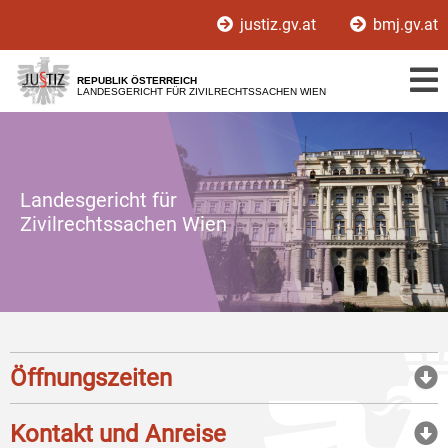
Zur
Zum
justiz.gv.at
bmj.gv.at
Hauptnavigation
Inhalt
[1]
[2]
REPUBLIK ÖSTERREICH
LANDESGERICHT FÜR ZIVILRECHTSSACHEN WIEN
Landesgericht für
Zivilrechtssachen Wien
Öffnungszeiten
Kontakt und Anreise