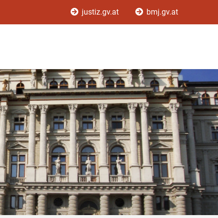
justiz.gv.at
bmj.gv.at