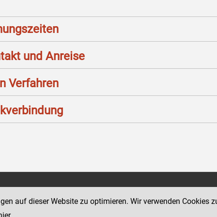
nungszeiten
takt und Anreise
n Verfahren
kverbindung
Social Media Kanäle
tz 11
ngen auf dieser Website zu optimieren. Wir verwenden Cookies z
der Justiz und des BMJ
hier
.