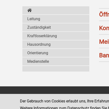
Öff
Leitung
Kon
Zuständigkeit
Kraftloserklärung
Mei
Hausordnung
Orientierung
Ban
Medienstelle
Landesgericht für
1011 Wien
Zivilrechtssachen Wien
Schmerlingpla
Der Gebrauch von Cookies erlaubt uns, Ihre Erfahru
www.justiz.gv.at/wzl
Weitere Informationen zum Datenschutz finden Sie