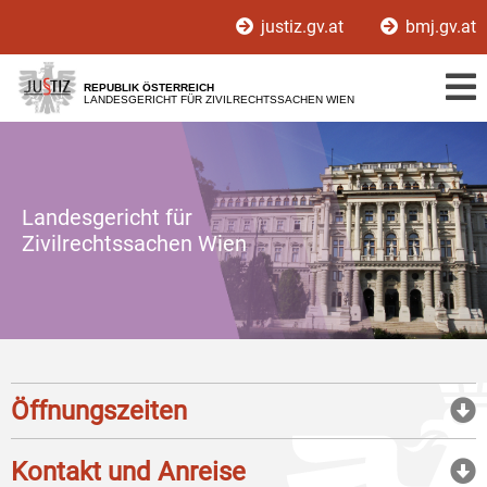
Zur
Zum
justiz.gv.at
bmj.gv.at
Hauptnavigation
Inhalt
[1]
[2]
REPUBLIK ÖSTERREICH
LANDESGERICHT FÜR ZIVILRECHTSSACHEN WIEN
Landesgericht für
Zivilrechtssachen Wien
Öffnungszeiten
Kontakt und Anreise