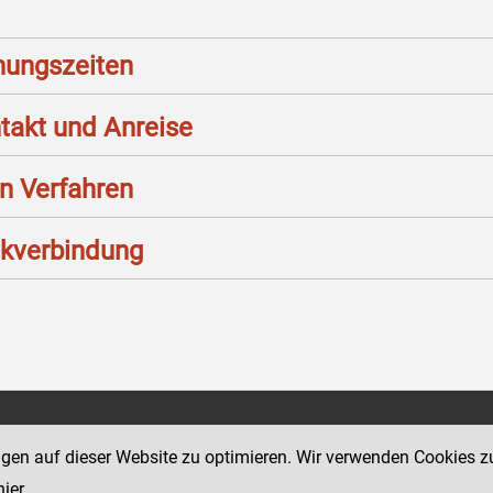
nungszeiten
takt und Anreise
n Verfahren
kverbindung
Social Media Kanäle
tz 11
ngen auf dieser Website zu optimieren. Wir verwenden Cookies z
der Justiz und des BMJ
hier
.