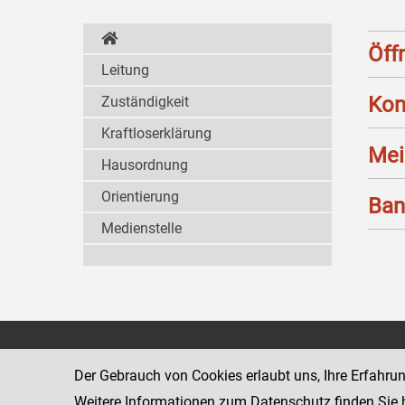
Öff
Leitung
Kon
Zuständigkeit
Kraftloserklärung
Mei
Hausordnung
Orientierung
Ban
Medienstelle
Landesgericht für
1011 Wien
Zivilrechtssachen Wien
Schmerlingpla
Der Gebrauch von Cookies erlaubt uns, Ihre Erfahru
www.justiz.gv.at/wzl
Weitere Informationen zum Datenschutz finden Sie