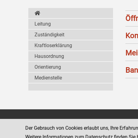
Öff
Leitung
Kon
Zuständigkeit
Kraftloserklärung
Mei
Hausordnung
Orientierung
Ban
Medienstelle
Landesgericht für
1011 Wien
Zivilrechtssachen Wien
Schmerlingpla
Der Gebrauch von Cookies erlaubt uns, Ihre Erfahru
www.justiz.gv.at/wzl
Weitere Informationen zum Datenschutz finden Sie