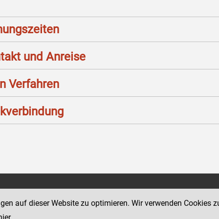
nungszeiten
takt und Anreise
n Verfahren
kverbindung
Social Media Kanäle
tz 11
ngen auf dieser Website zu optimieren. Wir verwenden Cookies z
der Justiz und des BMJ
hier
.