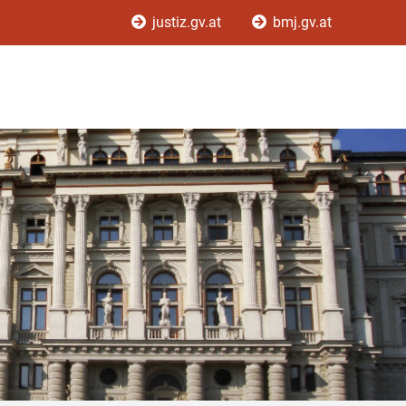
justiz.gv.at
bmj.gv.at