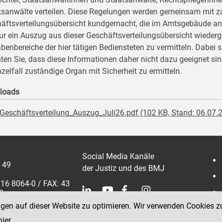
ksanwälte verteilen. Diese Regelungen werden gemeinsam mit za
äftsverteilungsübersicht kundgemacht, die im Amtsgebäude anges
nur ein Auszug aus dieser Geschäftsverteilungsübersicht wiederg
benbereiche der hier tätigen Bediensteten zu vermitteln. Dabei 
ten Sie, dass diese Informationen daher nicht dazu geeignet si
nzelfall zuständige Organ mit Sicherheit zu ermitteln.
loads
Geschäftsverteilung_Auszug_Juli26.pdf (102 KB, Stand: 06.07.
Social Media Kanäle
 49
der Justiz und des BMJ
316 8064-0 / FAX: 43
0
 8064 3600
ngen auf dieser Website zu optimieren. Wir verwenden Cookies z
hier
.