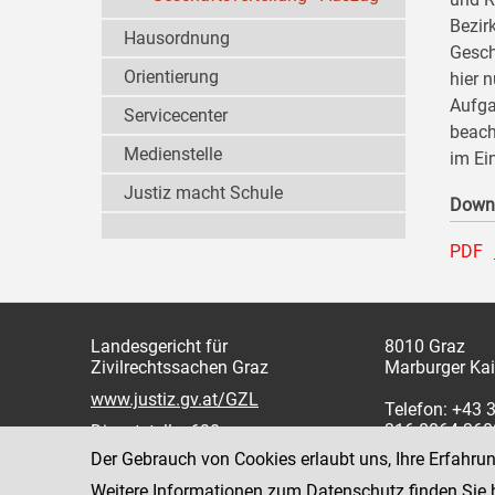
Bezir
Hausordnung
Gesch
Orientierung
hier 
Aufga
Servicecenter
beach
Medienstelle
im Ei
Justiz macht Schule
Down
PDF
Landesgericht für
8010 Graz
Zivilrechtssachen Graz
Marburger Kai
www.justiz.gv.at/GZL
Telefon: +43 
316 8064 360
Dienststelle: 638
Fax: +43 316
Der Gebrauch von Cookies erlaubt uns, Ihre Erfahru
Weitere Informationen zum Datenschutz finden Sie