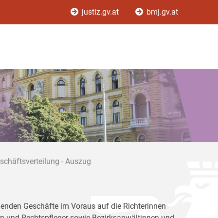
justiz.gv.at
bmj.gv.at
schäftsverteilung - Auszug
allenden Geschäfte im Voraus auf die Richterinnen
en und Rechtspfleger sowie Bezirksanwältinnen und