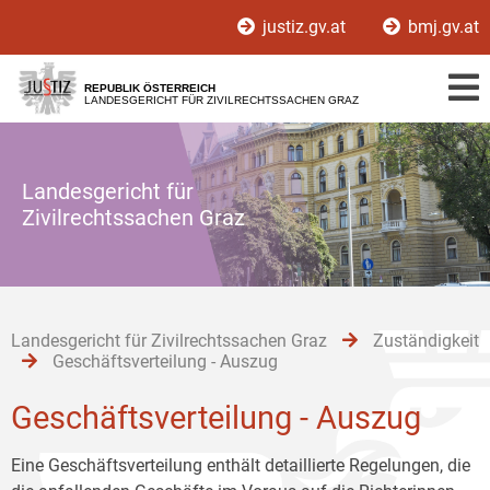
Zur
Zum
Zum
justiz.gv.at
bmj.gv.at
Hauptnavigation
Inhalt
Untermenü
[1]
[2]
[3]
REPUBLIK ÖSTERREICH
LANDESGERICHT FÜR ZIVILRECHTSSACHEN GRAZ
Landesgericht für
Zivilrechtssachen Graz
Landesgericht für Zivilrechtssachen Graz
Zuständigkeit
Geschäftsverteilung - Auszug
Geschäftsverteilung - Auszug
Eine Geschäftsverteilung enthält detaillierte Regelungen, die