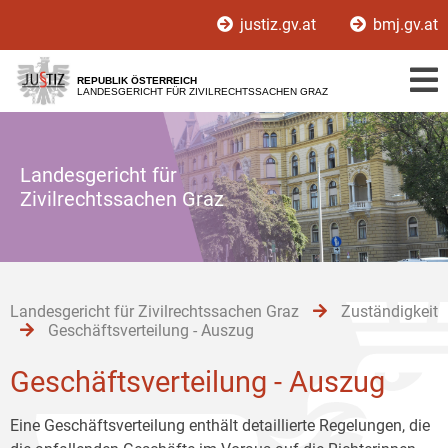
Zur
Zum
Zum
justiz.gv.at
bmj.gv.at
Hauptnavigation
Inhalt
Untermenü
[1]
[2]
[3]
REPUBLIK ÖSTERREICH
LANDESGERICHT FÜR ZIVILRECHTSSACHEN GRAZ
Landesgericht für
Zivilrechtssachen Graz
Landesgericht für Zivilrechtssachen Graz
Zuständigkeit
Geschäftsverteilung - Auszug
Geschäftsverteilung - Auszug
Eine Geschäftsverteilung enthält detaillierte Regelungen, die