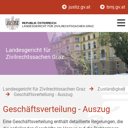
Zur
Zum
Zum
justiz.gv.at
bmj.gv.at
Hauptnavigation
Inhalt
Untermenü
[1]
[2]
[3]
REPUBLIK ÖSTERREICH
LANDESGERICHT FÜR ZIVILRECHTSSACHEN GRAZ
Landesgericht für
Zivilrechtssachen Graz
Landesgericht für Zivilrechtssachen Graz
Zuständigkeit
Geschäftsverteilung - Auszug
Geschäftsverteilung - Auszug
Eine Geschäftsverteilung enthält detaillierte Regelungen, die