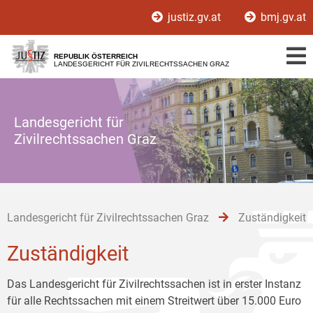
Zur
Zum
Zum
justiz.gv.at
bmj.gv.at
Hauptnavigation
Inhalt
Untermenü
[1]
[2]
[3]
REPUBLIK ÖSTERREICH
LANDESGERICHT FÜR ZIVILRECHTSSACHEN GRAZ
Landesgericht für
Zivilrechtssachen Graz
Landesgericht für Zivilrechtssachen Graz
Zuständigkeit
Zuständigkeit
Das Landesgericht für Zivilrechtssachen ist in erster Instanz
für alle Rechtssachen mit einem Streitwert über 15.000 Euro